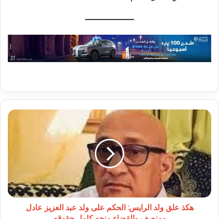
هكذ
علق
ولد
الرايس:
الحكم
على
ولد
عبد
العزيز
عادل
هكذ علق ولد الرايس: الحكم على ولد عبد العزيز عادل
ومنصف
ومنصف والقضاء منحه كامل حقوقه