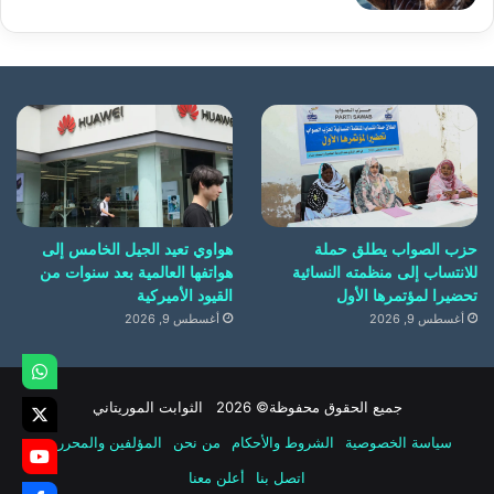
حزب الصواب يطلق حملة
هواوي تعيد الجيل الخامس إلى
للانتساب إلى منظمته النسائية
هواتفها العالمية بعد سنوات من
تحضيرا لمؤتمرها الأول
القيود الأميركية
أغسطس 9, 2026
أغسطس 9, 2026
جميع الحقوق محفوظة© 2026 الثوابت الموريتاني
سياسة الخصوصية
الشروط والأحكام
من نحن
المؤلفين والمحررين
اتصل بنا
أعلن معنا