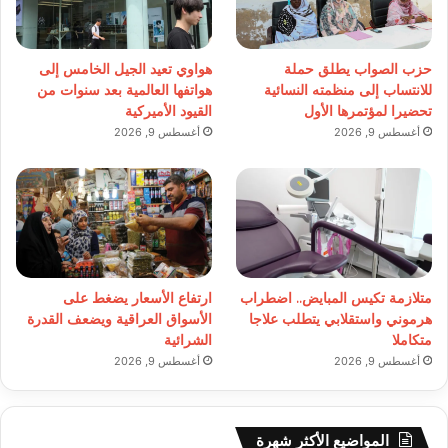
حزب الصواب يطلق حملة
هواوي تعيد الجيل الخامس إلى
للانتساب إلى منظمته النسائية
هواتفها العالمية بعد سنوات من
تحضيرا لمؤتمرها الأول
القيود الأميركية
أغسطس 9, 2026
أغسطس 9, 2026
متلازمة تكيس المبايض.. اضطراب
ارتفاع الأسعار يضغط على
هرموني واستقلابي يتطلب علاجا
الأسواق العراقية ويضعف القدرة
متكاملا
الشرائية
أغسطس 9, 2026
أغسطس 9, 2026
المواضيع الأكثر شهرة