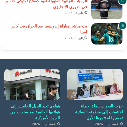
الرميات الجانبية الطويلة تعود كسلاح تكتيكي حاسم
في الدوري الإنجليزي
يناير 14, 2026
بث مباشر مباراة إندونيسيا ضد العراق في كأس
آسيا
يناير 15, 2024
حزب الصواب يطلق حملة
هواوي تعيد الجيل الخامس إلى
للانتساب إلى منظمته النسائية
هواتفها العالمية بعد سنوات من
تحضيرا لمؤتمرها الأول
القيود الأميركية
أغسطس 9, 2026
أغسطس 9, 2026