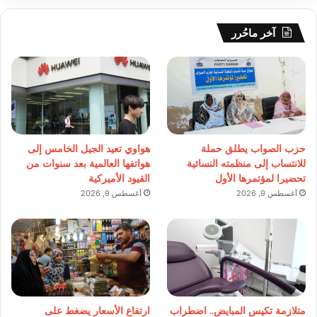
آخر ماحُرر
حزب الصواب يطلق حملة
هواوي تعيد الجيل الخامس إلى
للانتساب إلى منظمته النسائية
هواتفها العالمية بعد سنوات من
تحضيرا لمؤتمرها الأول
القيود الأميركية
أغسطس 9, 2026
أغسطس 9, 2026
متلازمة تكيس المبايض.. اضطراب
ارتفاع الأسعار يضغط على