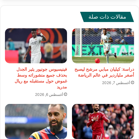
مقالات ذات صلة
دراسة: كيليان مبابي مرشح ليصبح
فينيسيوس جونيور يثير الجدل
أصغر ملياردير في عالم الرياضة
بحذف جميع منشوراته وسط
غموض حول مستقبله مع ريال
أغسطس 7, 2026
مدريد
أغسطس 6, 2026