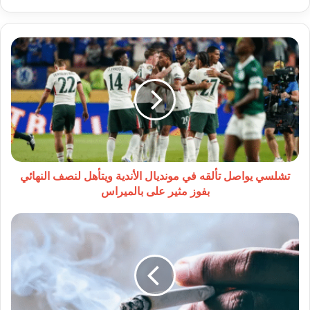
تشلسي
يواصل
تألقه
في
مونديال
الأندية
ويتأهل
لنصف
النهائي
بفوز
تشلسي يواصل تألقه في مونديال الأندية ويتأهل لنصف النهائي
مثير
بفوز مثير على بالميراس
على
بالميراس
الأردن
يتصدر
الشرق
الأوسط
في
نسب
التدخين