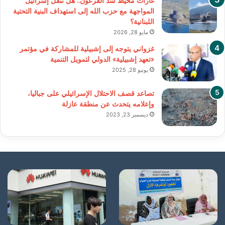
غارات محيط سد القرعون.. هل تنقل إسرائيل
المواجهة مع حزب الله إلى استهداف البنية التحتية
اللبنانية؟
مايو 28, 2026
غزواني يتوجه إلى إشبيلية للمشاركة في مؤتمر
«تعهد إشبيلية» الدولي لتمويل التنمية
يونيو 28, 2025
تصاعد قصف الاحتلال الإسرائيلي على جباليا،
وإعلامه يتحدث عن منطقة عازلة
ديسمبر 23, 2023