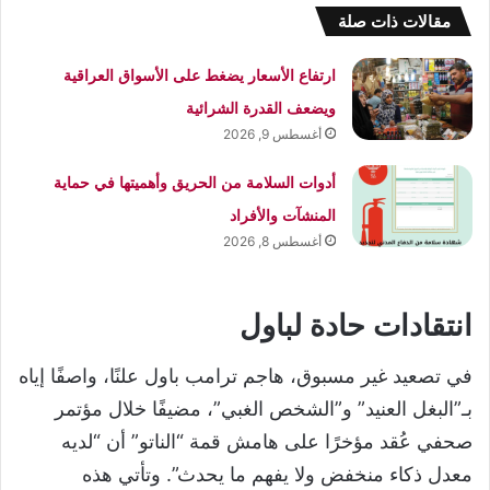
مقالات ذات صلة
ارتفاع الأسعار يضغط على الأسواق العراقية
ويضعف القدرة الشرائية
أغسطس 9, 2026
أدوات السلامة من الحريق وأهميتها في حماية
المنشآت والأفراد
أغسطس 8, 2026
انتقادات حادة لباول
في تصعيد غير مسبوق، هاجم ترامب باول علنًا، واصفًا إياه
بـ”البغل العنيد” و”الشخص الغبي”، مضيفًا خلال مؤتمر
صحفي عُقد مؤخرًا على هامش قمة “الناتو” أن “لديه
معدل ذكاء منخفض ولا يفهم ما يحدث”. وتأتي هذه