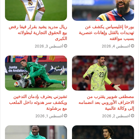
بورخا إغليسياس يكشف عن
ريال مدريد يشيد بقرار فيفا رفض
تهديدات بالقتل وإهانات عنصرية
بيع الحقوق التجارية لبطولاته
بسبب مواقفه
الكبرى
أغسطس 4, 2026
أغسطس 3, 2026
مصطفى شوبير يقترب من
تشيزني يعترف بإدمان التدخين
الاحتراف الأوروبي بعد انضمامه
ويكشف سر هدوئه داخل الملعب
إلى وكالة عالمية
مع برشلونة
أغسطس 2, 2026
أغسطس 1, 2026