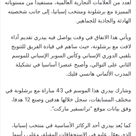
لعدد من العلامات التجارية العالمية، مستفيدا من مستوياته
المميزة مع برشلونة ومنتخب إسبانيا، إلى جانب شخصيته
الهادئة والجاذبة للجماهير.
ويأتي هذا الاتفاق في وقت يواصل فيه بيدري تقديم أداء
لافت مع برشلونة، حيث ساهم في قيادة الفريق للتتويج
بلقبي الدوري الإسباني وكأس السوبر الإسباني للموسم
الثاني على التوالي، وأصبح عنصرا أساسيا في تشكيلة
المدرب الألماني هانسي فليك.
وشارك بيدري هذا الموسم في 43 مباراة مع برشلونة في
مختلف المسابقات، سجل خلالها هدفين وصنع 12 هدفا،
وفق بيانات موقع “ترانسفير ماركت”.
كما يُعد بيدري أحد الركائز الأساسية في منتخب إسبانيا،
الذي يعوّل عليه في الاستحقاقات المقبلة، وعلى رأسها