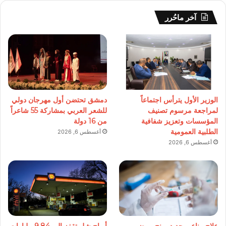
آخر ماحُرر
الوزير الأول يترأس اجتماعاً
دمشق تحتضن أول مهرجان دولي
لمراجعة مرسوم تصنيف
للشعر العربي بمشاركة 55 شاعراً
المؤسسات وتعزيز شفافية
من 16 دولة
الطلبية العمومية
أغسطس 6, 2026
أغسطس 6, 2026