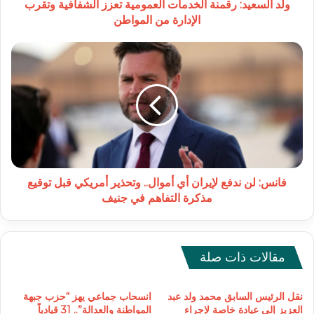
من
ولد السعيد: رقمنة الخدمات العمومية تعزز الشفافية وتقرب
المواطن
الإدارة من المواطن
فانس:
لن
ندفع
لإيران
أي
أموال..
وتحذير
أمريكي
قبل
توقيع
فانس: لن ندفع لإيران أي أموال.. وتحذير أمريكي قبل توقيع
مذكرة
مذكرة التفاهم في جنيف
التفاهم
في
جنيف
مقالات ذات صلة
نقل الرئيس السابق محمد ولد عبد
انسحاب جماعي يهز “حزب جبهة
العزيز إلى عيادة خاصة لإجراء
المواطنة والعدالة”.. 31 قيادياً