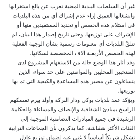
غير أن السلطات البلدية المعنية تعرب عن بالغ استغرابها
وانشغالها العميق إزاء عدم إشراك أي من هذه البلديات
في استلام هذه الحصص أو تحديد المستفيدين منها أو
الإشراف على توزيعها. وحتى تاريخ إصدار هذا البيان، لم
تتلقَّ البلديات أي معلومات رسمية بشأن الوجهة الفعلية
لهذه الحصص الأربعـة آلاف المخصصة لسكانها.
وقد أثار هذا الوضع حالة من الاستفهام المشروع لدى
المنتخبين المحليين والمواطنين على حد سواء، الذين
يتساءلون عن مصير هذه المساعدة والكيفية التي تم بها
توزيعها.
ويؤكد عمد بلديات بوكى ودار البركة وأولد بيرم تمسكهم
الراسخ بمبادئ الشفافية والإنصاف والمساءلة والحكامة
الرشيدة في جميع المبادرات التضامنية الموجهة إلى
الفئات الأكثر هشاشة، كما يذكرون بأن الجماعات الترابية
تشكل شريكاً أساسياً لا غنى عنه لضمان توزيع عادل