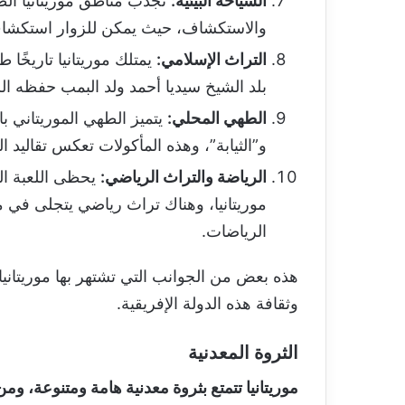
السياحة البيئية:
تجذب مناطق موريتانيا الطبي
والاستكشاف، حيث يمكن للزوار استكشاف
التراث الإسلامي:
يمتلك موريتانيا تاريخًا ط
بلد الشيخ سيديا أحمد ولد البمب حفظه الله
الطهي المحلي:
يتميز الطهي الموريتاني با
و”الثيابة”، وهذه المأكولات تعكس تقاليد ال
الرياضة والتراث الرياضي:
يحظى اللعبة الو
موريتانيا، وهناك تراث رياضي يتجلى في 
الرياضات.
هذه بعض من الجوانب التي تشتهر بها موريتانيا
وثقافة هذه الدولة الإفريقية.
الثروة المعدنية
موريتانيا تتمتع بثروة معدنية هامة ومتنوعة، ومن