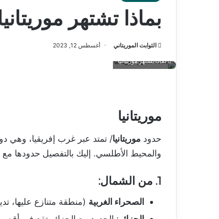
بماذا تشتهر موريتانيا
الثوابت الموريتاني
أغسطس 12, 2023
بماذا تشتهر موريتانيا
موريتانيا
حدود
موريتانيا
/ تمتد عبر غرب إفريقيا، وهي د
والمحيط الأطلسي. إليك بالتفصيل حدودها مع ا
1.
من الشمال
:
الصحراء الغربية
(منطقة متنازع عليها، تدير
الجزائر
: الحدود مع الجزائر تقع في أقصى