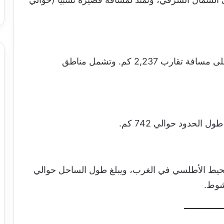
: أطول حدود برية لموريتانيا، وتمتد على مسافة تقارب 2,237 كم. وتشمل مناطق
 الحدود حوالي 742 كم.
لمحيط الأطلسي في الغرب، ويبلغ طول الساحل حوالي