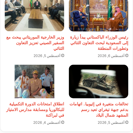
رئيس الوزراء الباكستاني يبدأ زيارة
وزير الخارجية الموريتاني يبحث مع
إلى السعودية لبحث التعاون الثنائي
السفير الصيني تعزيز التعاون
وتطورات المنطقة
الثنائي
أغسطس 6, 2026
أغسطس 5, 2026
تحالفات متغيرة في إثيوبيا.. اتهامات
انطلاق امتحانات الدورة التكميلية
بدعم جبهة تيغراي تعيد رسم
للبكالوريا ومسابقة مدارس الامتياز
المشهد شمال البلاد
في لبراكنة
أغسطس 5, 2026
أغسطس 4, 2026