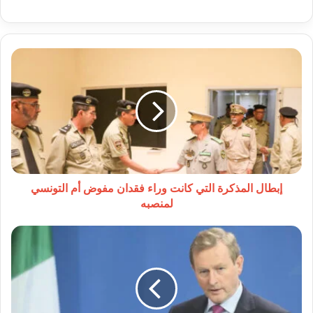
إبطال
المذكرة
التي
كانت
وراء
فقدان
مفوض
أم
التونسي
لمنصبه
إبطال المذكرة التي كانت وراء فقدان مفوض أم التونسي
لمنصبه
وزير
خارجية
أيرلندا
يدين
حملة
إسرائيل