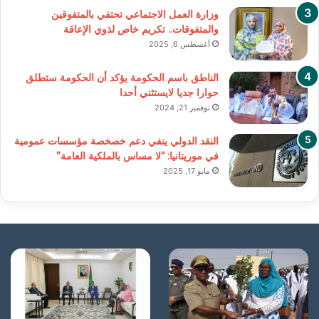
وزارة العمل الاجتماعي تحتفي بالمتفوقين
والمتفوقات.. تكريم خاص لذوي الإعاقة
أغسطس 6, 2025
الناطق باسم الحكومة يؤكد أن الحكومة ستطلق
حوارا جديا لايستثني أحدا
نوفمبر 21, 2024
النقد الدولي ينفي دعم خصخصة مؤسسات عمومية
في موريتانيا: “لا مساس بالملكية العامة”
مايو 17, 2025