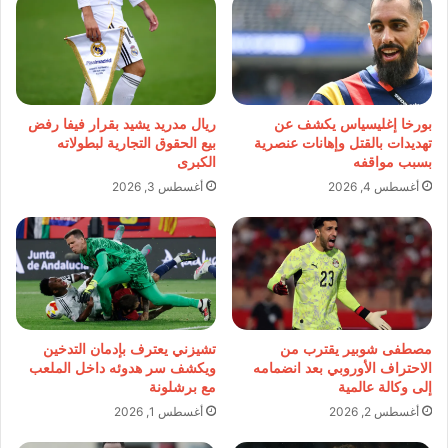
بورخا إغليسياس يكشف عن
ريال مدريد يشيد بقرار فيفا رفض
تهديدات بالقتل وإهانات عنصرية
بيع الحقوق التجارية لبطولاته
بسبب مواقفه
الكبرى
أغسطس 4, 2026
أغسطس 3, 2026
مصطفى شوبير يقترب من
تشيزني يعترف بإدمان التدخين
الاحتراف الأوروبي بعد انضمامه
ويكشف سر هدوئه داخل الملعب
إلى وكالة عالمية
مع برشلونة
أغسطس 2, 2026
أغسطس 1, 2026