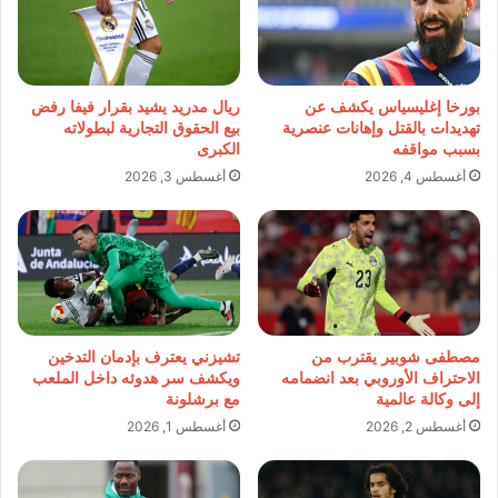
بورخا إغليسياس يكشف عن
ريال مدريد يشيد بقرار فيفا رفض
تهديدات بالقتل وإهانات عنصرية
بيع الحقوق التجارية لبطولاته
بسبب مواقفه
الكبرى
أغسطس 4, 2026
أغسطس 3, 2026
مصطفى شوبير يقترب من
تشيزني يعترف بإدمان التدخين
الاحتراف الأوروبي بعد انضمامه
ويكشف سر هدوئه داخل الملعب
إلى وكالة عالمية
مع برشلونة
أغسطس 2, 2026
أغسطس 1, 2026