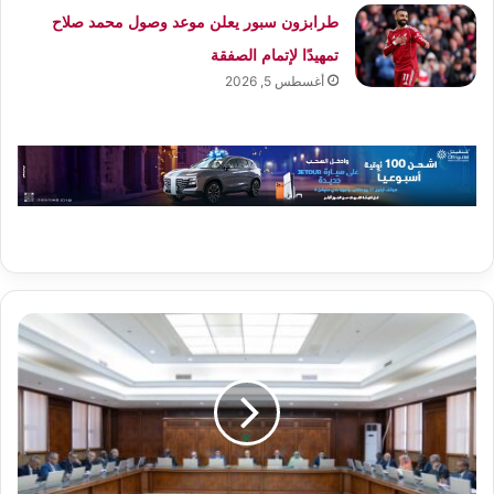
طرابزون سبور يعلن موعد وصول محمد صلاح
تمهيدًا لإتمام الصفقة
أغسطس 5, 2026
الحكومة
تصادق
على
تعيينات
جديدة
في
قطاعات
الشباب