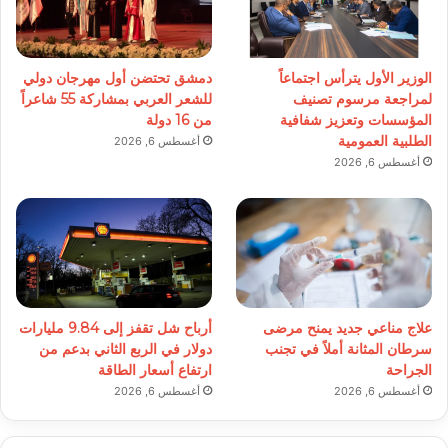
الوزير الأول يترأس اجتماعاً
دمشق تحتضن أول مهرجان دولي
لمراجعة مرسوم تصنيف
للشعر العربي بمشاركة 55 شاعراً
المؤسسات وتعزيز شفافية
من 16 دولة
الطلبية العمومية
أغسطس 6, 2026
أغسطس 6, 2026
علاج مناعي جديد يمنح مرضى
أرباح شل تقفز إلى 9.84 مليارات
سرطان المثانة أملاً في تجنب
دولار في الربع الثاني بدعم من
الجراحة
ارتفاع أسعار الطاقة
أغسطس 6, 2026
أغسطس 6, 2026