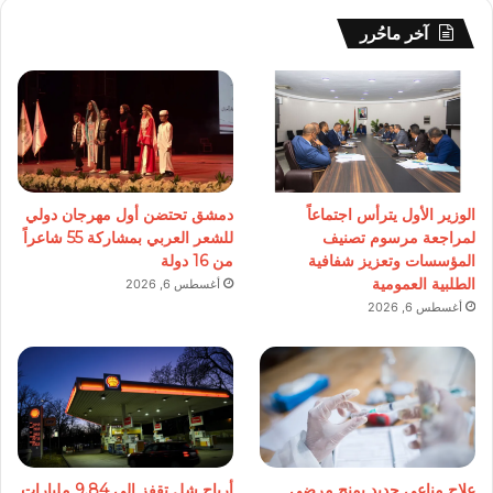
آخر ماحُرر
الوزير الأول يترأس اجتماعاً
دمشق تحتضن أول مهرجان دولي
لمراجعة مرسوم تصنيف
للشعر العربي بمشاركة 55 شاعراً
المؤسسات وتعزيز شفافية
من 16 دولة
الطلبية العمومية
أغسطس 6, 2026
أغسطس 6, 2026
علاج مناعي جديد يمنح مرضى
أرباح شل تقفز إلى 9.84 مليارات