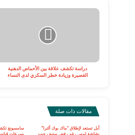
دراسة
تكشف
علاقة
بين
الأحماض
الدهنية
القصيرة
وزيادة
خطر
السكري
دراسة تكشف علاقة بين الأحماض الدهنية
لدى
القصيرة وزيادة خطر السكري لدى النساء
النساء
مقالات ذات صلة
آبل تستعد لإطلاق “ماك بوك ألترا”
بشاشة لمس رغم رفض ستيف جوبز
بسرعات قياسية