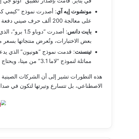
في يناير. قامت بإصدار تطبيق “أوتو جي إل
مونشوت إيه آي
على معالجة 200 ألف حرف صيني دفعة واحدة.
بايت دانس
بعض الاختبارات، وتُعرض منتجاتها بسعر م
تينسنت
: قدمت نموذج “هونيون” الذي يدع
مماثلة لنموذج “لاما 3.1” من ميتا، ويحتاج إلى طاقة حوسبة أقل مقارنة بنماذج منافسة.
هذه التطورات تشير إلى أن الشركات الصينية ل
الاصطناعي، بل تتسارع وتيرتها لتكون في صدارة 