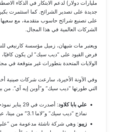
مليارات دولار) لدعم الابتكار في الذكاء الاصط
جديدة على تصدير الشرائح. كما استثمرت بكين 
على تصنيع شرائح حاسوب متقدمة، مع سعيها لت
الشركات العالمية في هذا المجال.
ويعتبر مات شيهان، زميل مؤسسة كارنيغي للسلا
فرض القيود على “ديب سيك” لن يكون كافيًا، م
الولايات المتحدة بتطورات غير متوقعة في مجا
وفي الآونة الأخيرة، سارعت شركات صينية أخ
التي طورتها “ديب سيك” و”أوبن إيه آي”. من ب
علي بابا كلاود
نماذج “ديب سيك” و”لاما 3.1″ من ميتا، عبر 11 معيارًا.
زيبو
: وهي شركة ناشئة مدعومة من “علي ب