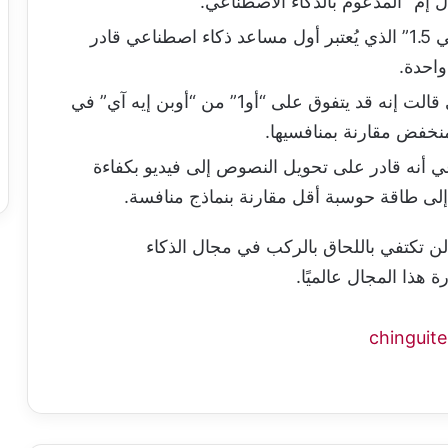
 إم” المدعوم بالذكاء الاصطناعي.
: أصدرت نموذج “كيمي كي 1.5” الذي يُعتبر أول مساعد ذكاء اصطناعي قادر
: أصدرت “دوباو 1.5 برو”، الذي قالت إنه قد يتفوق على “أو1” من “أوبن إيه آي” في
نخفض مقارنة بمنافسيها.
ي أنه قادر على تحويل النصوص إلى فيديو بكفاءة
ن تكتفي باللحاق بالركب في مجال الذكاء
هذا المجال عالميًا.