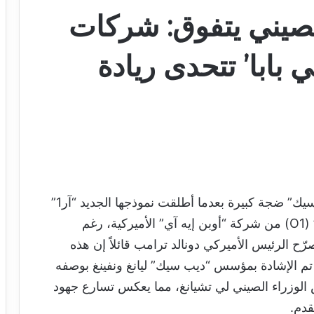
لصيني يتفوق: شركات
بابا’ تتحدى ريادة
أثارت شركة الذكاء الاصطناعي الصينية “ديب سيك” ضجة كبيرة بعدما أطلقت نموذجها الجديد “آر1”
(R1)، الذي يعمل بمستوى مشابه لنموذج “أو1” (O1) من شركة “أوبن إيه آي” الأميركية، رغم
رّح الرئيس الأميركي دونالد ترامب قائلاً إن هذه
تم الإشادة بمؤسس “ديب سيك” ليانغ ونفينغ بوصفه
يس الوزراء الصيني لي تشيانغ، مما يعكس تسارع جهود
قدم.