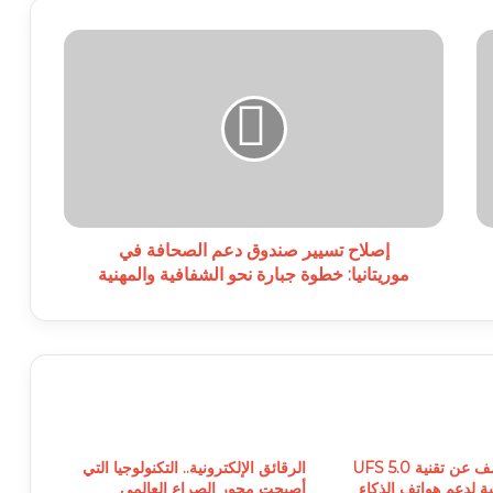
إصلاح
تسيير
صندوق
دعم
الصحافة
في
موريتانيا:
خطوة
جبارة
نحو
إصلاح تسيير صندوق دعم الصحافة في
الشفافية
موريتانيا: خطوة جبارة نحو الشفافية والمهنية
والمهنية
سامسونغ تكشف عن تقنية UFS 5.0
الرقائق الإلكترونية.. التكنولوجيا التي
 لدعم هواتف الذكاء
أصبحت محور الصراع العالمي