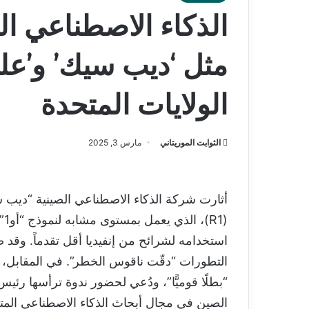
الذكاء الاصطناعي ا
مثل ‘ديب سيك’ و’علي 
الولايات المتحدة
الثوابت الموريتاني
مارس 3, 2025
استخدامه لشرائح من إنفيديا أقل تقدماً. وقد ص
التطورات “دقّت ناقوس الخطر”. في المقابل، 
“بطلًا قوميًّا”، ودُعي لحضور ندوة ترأسها رئ
الصين في مجال أبحاث الذكاء الاصطناعي المت