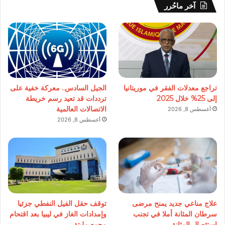
آخر ماحُرر
تراجع معدلات الفقر في موريتانيا
الجيل السادس.. معركة خفية على
إلى 25% خلال 2025
ترددات قد تعيد رسم خريطة
الاتصالات العالمية
أغسطس 8, 2026
أغسطس 8, 2026
علاج مناعي جديد يمنح مرضى
توقف حقل الفيل النفطي جزئيا
سرطان المثانة أملا في تجنب
وإمدادات الغاز في ليبيا بعد اقتحام
استئصال المثانة
مجمع مليتة