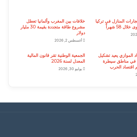
جارات المنازل في تركيا
خلافات بين المغرب وألمانيا تعطل
ل 58 شهراً
مشروع طاقة متجددة بقيمة 30 مليار
دولار
أغسطس 2, 2026
د الموازي يعيد تشكيل
الجمعية الوطنية تقر قانون المالية
 في مناطق سيطرة
المعدل لسنة 2026
م اقتصاد الحرب
يوليو 30, 2026