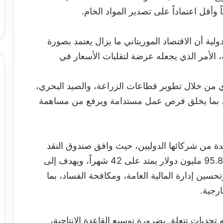
 وأقل اعتماداً على تصدير المواد الخام.
ية أن الاقتصاد الموريتاني ما يزال يعتمد بصورة
 الأمر الذي يجعله عرضة لتقلبات الأسعار في
دي من خلال تطوير قطاعات الزراعة، والصيد البحري،
اص، بما يخلق فرص عمل مستدامة ويرفع من مساهمة
يدة من شركائها الدوليين، حيث وافق صندوق النقد
الدولي مؤخراً على برنامج تمويلي جديد بقيمة 95.8 مليون دولار يمتد على 42 شهراً، ويهدف إلى
حسين إدارة المالية العامة، ومكافحة الفساد، بما
رجية.
 تحديات تتعلق بضرورة توسيع القاعدة الإنتاجية،