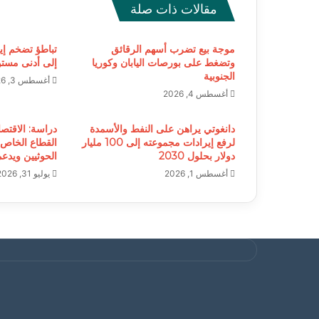
مقالات ذات صلة
موجة بيع تضرب أسهم الرقائق
تباطؤ تضخم إي
وتضغط على بورصات اليابان وكوريا
إلى أدنى مستوى خلا
الجنوبية
أغسطس 3, 2026
أغسطس 4, 2026
دانغوتي يراهن على النفط والأسمدة
دراسة: الاقتصا
لرفع إيرادات مجموعته إلى 100 مليار
القطاع الخاص
دولار بحلول 2030
الحوثيين ويدع
أغسطس 1, 2026
يوليو 31, 2026