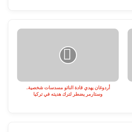
أردوغان
يهدي
قادة
الناتو
مسدسات
شخصية..
وستارمر
يضطر
لترك
هديته
أردوغان يهدي قادة الناتو مسدسات شخصية..
في
وستارمر يضطر لترك هديته في تركيا
تركيا