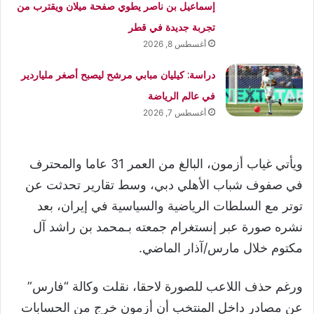
إسماعيل بن ناصر يطوي صفحة ميلان ويقترب من
تجربة جديدة في قطر
أغسطس 8, 2026
دراسة: كيليان مبابي مرشح ليصبح أصغر ملياردير
في عالم الرياضة
أغسطس 7, 2026
ويأتي غياب أزمون، البالغ من العمر 31 عاما والمحترف
في صفوف شباب الأهلي دبي، وسط تقارير تحدثت عن
توتر مع السلطات الرياضية والسياسية في إيران، بعد
نشره صورة عبر إنستغرام جمعته بـمحمد بن راشد آل
مكتوم خلال مارس/آذار الماضي.
ورغم حذف اللاعب للصورة لاحقا، نقلت وكالة “فارس”
عن مصادر داخل المنتخب أن أزمون خرج من الحسابات