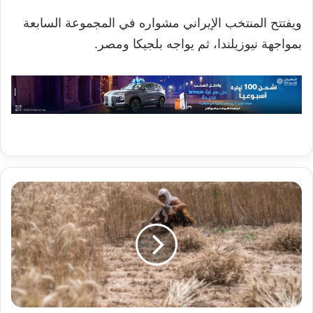
ويفتتح المنتخب الإيراني مشواره في المجموعة السابعة
بمواجهة نيوزيلندا، ثم يواجه بلجيكا ومصر.
الهند
تستأنف
تصدير
القمح
لأول
مرة
منذ
4
سنوات