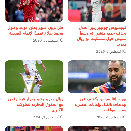
فينيسيوس جونيور يثير الجدل
طرابزون سبور يعلن موعد وصول
بحذف جميع منشوراته وسط
محمد صلاح تمهيدًا لإتمام الصفقة
غموض حول مستقبله مع ريال
أغسطس 5, 2026
مدريد
أغسطس 6, 2026
بورخا إغليسياس يكشف عن
ريال مدريد يشيد بقرار فيفا رفض
تهديدات بالقتل وإهانات عنصرية
بيع الحقوق التجارية لبطولاته
بسبب مواقفه
الكبرى
أغسطس 4, 2026
أغسطس 3, 2026