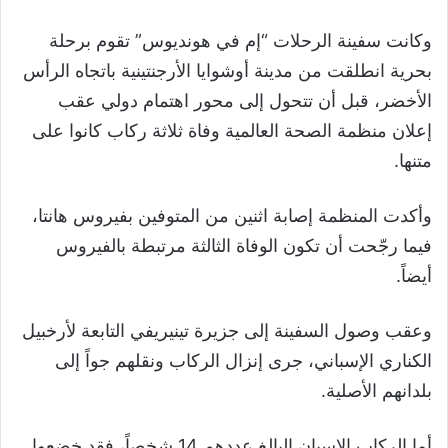
وكانت سفينة الرحلات “إم في هونديوس” تقوم برحلة
بحرية انطلقت من مدينة أوشوايا الأرجنتينية باتجاه الرأس
الأخضر، قبل أن تتحول إلى محور اهتمام دولي عقب
إعلان منظمة الصحة العالمية وفاة ثلاثة ركاب كانوا على
متنها.
وأكدت المنظمة إصابة اثنين من المتوفين بفيروس هانتا،
فيما رجّحت أن تكون الوفاة الثالثة مرتبطة بالفيروس
أيضاً.
وعقب وصول السفينة إلى جزيرة تينيريفي التابعة لأرخبيل
الكناري الإسباني، جرى إنزال الركاب ونقلهم جواً إلى
بلدانهم الأصلية.
أما الركاب الإسبان البالغ عددهم 14 شخصاً، فقد خضعوا