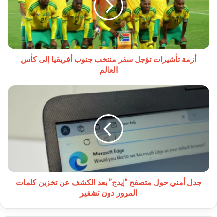
منتخب
جنوب
أفريقيا
إلى
كأس
العالم
أزمة تأشيرات تؤجل سفر منتخب جنوب أفريقيا إلى كأس
العالم
جدل
أمني
حول
متصفح
“إيدج”
بعد
الكشف
عن
تخزين
كلمات
جدل أمني حول متصفح “إيدج” بعد الكشف عن تخزين كلمات
المرور
المرور دون تشفير
دون
تشفير