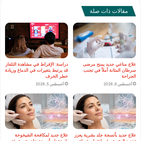
مقالات ذات صلة
علاج مناعي جديد يمنح مرضى
دراسة: الإفراط في مشاهدة التلفاز
سرطان المثانة أملاً في تجنب
قد يرتبط بتغيرات في الدماغ وزيادة
الجراحة
خطر الخرف
أغسطس 6, 2026
أغسطس 5, 2026
علاج جديد بأنسجة جلد بشرية يعزز
علاج جديد لمكافحة الشيخوخة
تجديد البشرة ويثير اهتمام خبراء
باستخدام أنسجة جلد بشرية يقترب