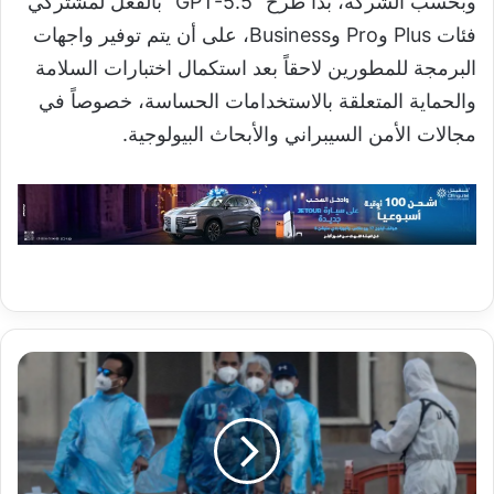
وبحسب الشركة، بدأ طرح “GPT-5.5” بالفعل لمشتركي
فئات Plus وPro وBusiness، على أن يتم توفير واجهات
البرمجة للمطورين لاحقاً بعد استكمال اختبارات السلامة
والحماية المتعلقة بالاستخدامات الحساسة، خصوصاً في
مجالات الأمن السيبراني والأبحاث البيولوجية.
دراسة
سويسرية
تكشف
بقاء
آثار
فيروس