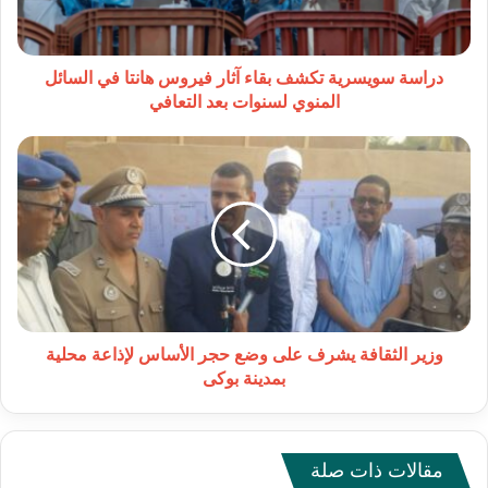
هانتا
في
السائل
المنوي
دراسة سويسرية تكشف بقاء آثار فيروس هانتا في السائل
لسنوات
المنوي لسنوات بعد التعافي
بعد
التعافي
وزير
الثقافة
يشرف
على
وضع
حجر
الأساس
لإذاعة
محلية
بمدينة
وزير الثقافة يشرف على وضع حجر الأساس لإذاعة محلية
بوكى
بمدينة بوكى
مقالات ذات صلة