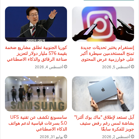
إنستغرام يختبر تحديثات جديدة
كوريا الجنوبية تطلق مشاريع ضخمة
تمنح المستخدمين سيطرة أكبر
بقيمة 576 مليار دولار لتعزيز
على خوارزمية عرض المحتوى
صناعة الرقائق والذكاء الاصطناعي
أغسطس 5, 2026
أغسطس 4, 2026
آبل تستعد لإطلاق “ماك بوك ألترا”
سامسونغ تكشف عن تقنية UFS
بشاشة لمس رغم رفض ستيف
5.0 بسرعات قياسية لدعم هواتف
جوبز للفكرة سابقًا
الذكاء الاصطناعي
أغسطس 2, 2026
يوليو 31, 2026