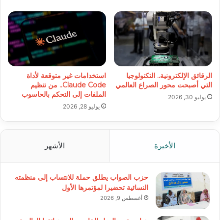
الرقائق الإلكترونية.. التكنولوجيا
استخدامات غير متوقعة لأداة
التي أصبحت محور الصراع العالمي
Claude Code.. من تنظيم
الملفات إلى التحكم بالحاسوب
يوليو 30, 2026
يوليو 28, 2026
الأخيرة
الأشهر
حزب الصواب يطلق حملة للانتساب إلى منظمته
النسائية تحضيرا لمؤتمرها الأول
أغسطس 9, 2026