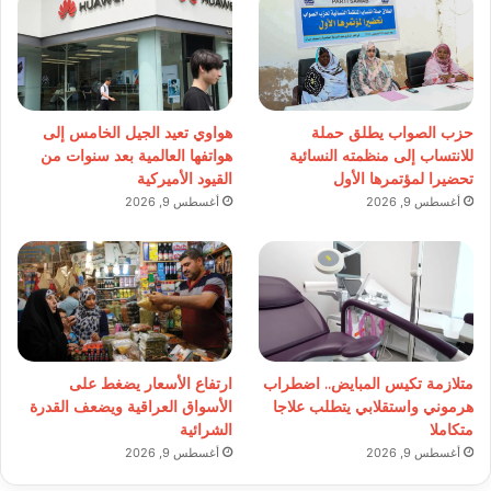
حزب الصواب يطلق حملة
هواوي تعيد الجيل الخامس إلى
للانتساب إلى منظمته النسائية
هواتفها العالمية بعد سنوات من
تحضيرا لمؤتمرها الأول
القيود الأميركية
أغسطس 9, 2026
أغسطس 9, 2026
متلازمة تكيس المبايض.. اضطراب
ارتفاع الأسعار يضغط على
هرموني واستقلابي يتطلب علاجا
الأسواق العراقية ويضعف القدرة
متكاملا
الشرائية
أغسطس 9, 2026
أغسطس 9, 2026