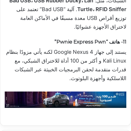
الشبكات، مثل:
Bad USB، USB Rubber Ducky، Lan
Turtle، RFID Sniffer
. آلية “Bad USB” تعتمد على
توزيع أقراص USB معدة مسبقًا في الأماكن العامة
لاختراق الأجهزة عشوائيًا.
11- هاتف “Pwnie Express Pwn”
يستند إلى جهاز Google Nexus 4 لكنه يأتي مزودًا بنظام
Kali Linux و أكثر من 100 أداة للاختراق الشبكي، مع
قدرات متقدمة لحقن البرمجيات الخبيثة عبر الشبكات
اللاسلكية وأجهزة البلوتوث.