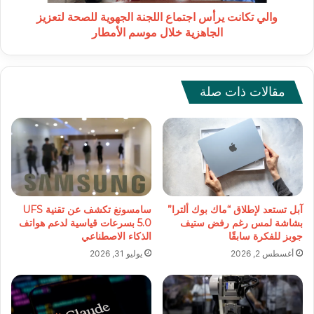
الجاهزية
خلال
والي تكانت يرأس اجتماع اللجنة الجهوية للصحة لتعزيز
موسم
الجاهزية خلال موسم الأمطار
الأمطار
مقالات ذات صلة
آبل تستعد لإطلاق “ماك بوك ألترا”
سامسونغ تكشف عن تقنية UFS
بشاشة لمس رغم رفض ستيف
5.0 بسرعات قياسية لدعم هواتف
جوبز للفكرة سابقًا
الذكاء الاصطناعي
أغسطس 2, 2026
يوليو 31, 2026