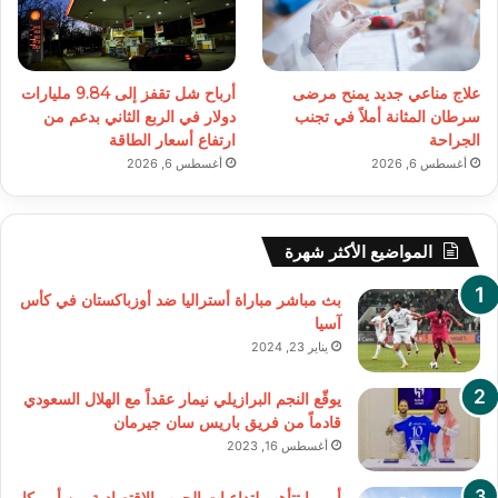
علاج مناعي جديد يمنح مرضى
أرباح شل تقفز إلى 9.84 مليارات
سرطان المثانة أملاً في تجنب
دولار في الربع الثاني بدعم من
الجراحة
ارتفاع أسعار الطاقة
أغسطس 6, 2026
أغسطس 6, 2026
المواضيع الأكثر شهرة
بث مباشر مباراة أستراليا ضد أوزباكستان في كأس
آسيا
يناير 23, 2024
يوقّع النجم البرازيلي نيمار عقداً مع الهلال السعودي
قادماً من فريق باريس سان جيرمان
أغسطس 16, 2023
أوروبا تتأهب لتداعيات الحرب الاقتصادية بين أميركا