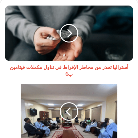
أستراليا
تحذر
من
مخاطر
الإفراط
في
تناول
مكملات
فيتامين
ب6
أستراليا تحذر من مخاطر الإفراط في تناول مكملات فيتامين
ب6
والي
تكانت
يرأس
اجتماع
اللجنة
الجهوية
للصحة
لتعزيز