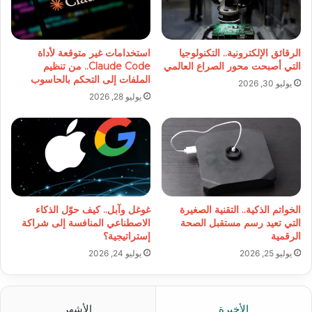
الرقائق الإلكترونية.. التكنولوجيا
استخدامات غير متوقعة لأداة
التي أصبحت محور الصراع العالمي
Claude Code.. من تنظيم
الملفات إلى التحكم بالحاسوب
يوليو 30, 2026
يوليو 28, 2026
الخواتم الذكية.. التقنية الصغيرة
غوغل وآبل.. كيف حوّل الذكاء
التي تعيد رسم مستقبل الصحة
الاصطناعي المنافسة إلى شراكة
الرقمية
إستراتيجية؟
يوليو 25, 2026
يوليو 24, 2026
الأخيرة
الأشهر