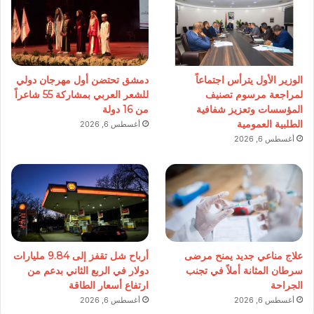
الوزير الأول يترأس اجتماعاً
دمشق تحتضن أول مهرجان دولي
لمراجعة مرسوم تصنيف
للشعر العربي بمشاركة 55 شاعراً
المؤسسات وتعزيز شفافية
من 16 دولة
الطلبية العمومية
أغسطس 6, 2026
أغسطس 6, 2026
علاج مناعي جديد يمنح مرضى
أرباح شل تقفز إلى 9.84 مليارات
سرطان المثانة أملاً في تجنب
دولار في الربع الثاني بدعم من
الجراحة
ارتفاع أسعار الطاقة
أغسطس 6, 2026
أغسطس 6, 2026