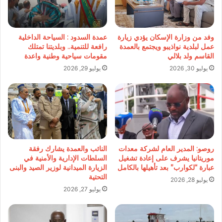
وفد من وزارة الإسكان يؤدي زيارة
عمدة السدود : السياحة الداخلية
عمل لبلدية نواذيبو ويجتمع بالعمدة
رافعة للتنمية.. وبلديتنا تمتلك
القاسم ولد بلالي
مقومات سياحية وطنية واعدة
يوليو 30, 2026
يوليو 29, 2026
روصو: المدير العام لشركة معدات
النائب والعمدة يشارك رفقة
موريتانيا يشرف على إعادة تشغيل
السلطات الإدارية والأمنية في
عبارة “لكوارب” بعد تأهيلها بالكامل
الزيارة الميدانية لوزير الصيد والبنى
التحتية
يوليو 28, 2026
يوليو 27, 2026