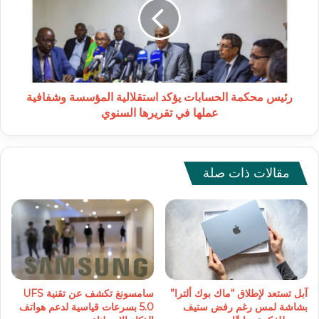
يؤكد
استقلالية
المؤسسة
وشفافية
عملها
في
تقريرها
رئيس محكمة الحسابات يؤكد استقلالية المؤسسة وشفافية
السنوي
عملها في تقريرها السنوي
مقالات ذات صلة
آبل تستعد لإطلاق “ماك بوك ألترا”
سامسونغ تكشف عن تقنية UFS
بشاشة لمس رغم رفض ستيف
5.0 بسرعات قياسية لدعم هواتف