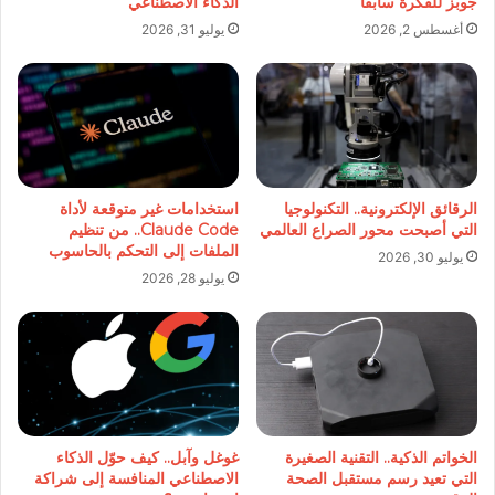
جوبز للفكرة سابقًا
الذكاء الاصطناعي
أغسطس 2, 2026
يوليو 31, 2026
الرقائق الإلكترونية.. التكنولوجيا
استخدامات غير متوقعة لأداة
التي أصبحت محور الصراع العالمي
Claude Code.. من تنظيم
الملفات إلى التحكم بالحاسوب
يوليو 30, 2026
يوليو 28, 2026
الخواتم الذكية.. التقنية الصغيرة
غوغل وآبل.. كيف حوّل الذكاء
التي تعيد رسم مستقبل الصحة
الاصطناعي المنافسة إلى شراكة