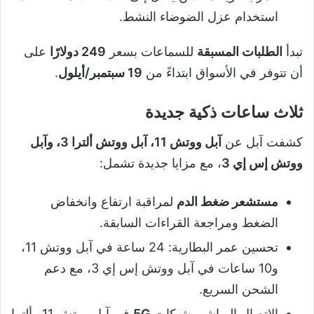
استخدام عزل الضوضاء النشط.
تبدأ
الطلبات المسبقة
للسماعات بسعر
249 دولارًا
على
أن تتوفر في الأسواق ابتداءً من
19 سبتمبر/أيلول
.
ثلاث ساعات ذكية جديدة
كشفت آبل عن
آبل ووتش 11، آبل ووتش ألترا 3، وآبل
ووتش إس إي 3
، مع مزايا جديدة تشمل:
مستشعر ضغط الدم
لمراقبة ارتفاع وانخفاض
الضغط ومراجعة القراءات السابقة.
تحسين عمر البطارية: 24 ساعة في آبل ووتش 11،
و10 ساعات في آبل ووتش إس إي 3، مع دعم
الشحن السريع.
الاتصال المباشر بشبكات
5G
في آبل ووتش 11 وألترا