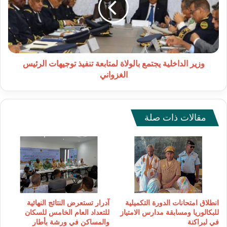
لمتابعة
تنفيذ
توجيهات
الرئيس
الغزواني
وزير الداخلية يجتمع بالولاة لمتابعة تنفيذ توجيهات الرئيس
الغزواني
مقالات ذات صلة
انطلاق امتحانات الدورة التكميلية
آدرار تستعرض النتائج النهائية
للبكالوريا ومسابقة مدارس الامتياز
للتعداد العام الخامس للسكان
في لبراكنة
والمساكن في ورشة بأطار