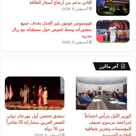
الثاني بدعم من ارتفاع أسعار الطاقة
أغسطس 6, 2026
فينيسيوس جونيور يثير الجدل بحذف جميع
منشوراته وسط غموض حول مستقبله مع ريال
مدريد
أغسطس 6, 2026
آخر ماحُرر
الوزير الأول يترأس اجتماعاً
دمشق تحتضن أول مهرجان دولي
لمراجعة مرسوم تصنيف
للشعر العربي بمشاركة 55 شاعراً
المؤسسات وتعزيز شفافية
من 16 دولة
الطلبية العمومية
أغسطس 6, 2026