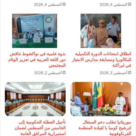
أغسطس 4, 2026
أغسطس 4, 2026
انطلاق امتحانات الدورة التكميلية
ندوة علمية في نواكشوط تناقش
للبكالوريا ومسابقة مدارس الامتياز
دور اللغة العربية في تعزيز الوئام
في لبراكنة
المجتمعي
أغسطس 3, 2026
أغسطس 2, 2026
موريتانيا تطلب دعم السنغال
تأجيل العطلة الحكومية إلى
لترشيح كومبا با لقيادة المنظمة
الخامس من أغسطس لضمان
الفرنكوفونية
استمرارية المرافق العامة