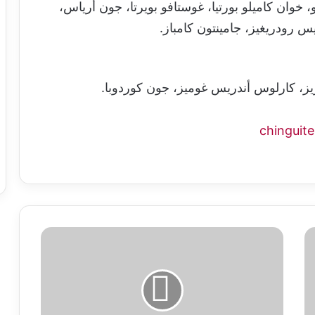
خوان كاميلو بورتيا، غوستافو بويرتا، جون أرياس،
س رودريغيز، جامينتون كامباز.
يز، كارلوس أندريس غوميز، جون كوردوبا.
منظمة
الصحة
العالمية
تعلن
حالة
طوارئ