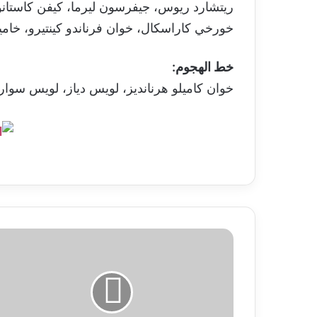
ريتشارد ريوس، جيفرسون ليرما، كيفن كاستانو، 
خورخي كاراسكال، خوان فرناندو كينتيرو، خامي
خط الهجوم:
خوان كاميلو هرنانديز، لويس دياز، لويس سوار
التضخم
الأمريكي
يقفز
إلى
3.8%
مع