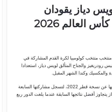
يس دياز يقودان
س العالم 2026
ة منتخب منتخب كولومبيا لكرة القدم المشاركة في
مخضرم خاميس رودريغيز والجناح المتألق لويس دياز، استعدادا
ة والمكسيك وكندا الشهر المقبل.
وتعود كولومبيا إلى نهائيات كأس العالم بعد غيابها عن نسخة قطر 2022، لتسجل مشاركتها السابعة
يتجاوز أفضل نتائجها السابقة عندما بلغت الدور ربع