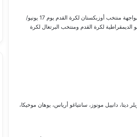
وتبدأ كولومبيا مشوارها في دور المجموعات بمواجهة منتخب أوزبكستان لكرة القدم يوم 17 يونيو/
 الديمقراطية لكرة القدم ومنتخب البرتغال لكرة
 ديتا، دانييل مونوز، سانتياغو أرياس، يوهان موخيكا،