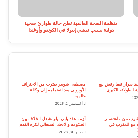
صحية
دولية
بسبب
تفشي
منظمة الصحة العالمية تعلن حالة طوارئ صحية
إيبولا
دولية بسبب تفشي إيبولا في الكونغو وأوغندا
في
الكونغو
وأوغندا
د بقرار فيفا رفض بيع
مصطفى شوبير يقترب من الاحتراف
ة لبطولاته الكبرى
الأوروبي بعد انضمامه إلى وكالة
عالمية
أغسطس 2, 2026
قترب من مانشستر
أزمة عقد بابي ثياو تشعل الخلاف بين
ه مع المغرب في
الحكومة والاتحاد السنغالي لكرة القدم
يوليو 30, 2026