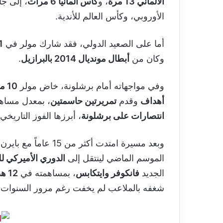
الألماني 13 مرة
، و
كأس ألمانيا 6 مرات
، إلى ج
الأوروبي، وكأس العالم للأندية.
أما على الصعيد الدولي، فقد شارك مولر في
131 مب
وكان من
أبطال مونديال 2014 بالبرازيل
.
وفي مواجهاته أمام برشلونة، خاض مولر
10 مباريات
أهداف
وقدم
تمريرتين حاسمتين
، بمعدل مساهم
انتصارات على برشلونة
، أبرزها الفوز التاريخي
وبعد مسيرة امتدت أكثر
الموسم الماضي لينتقل إلى
الدوري الأميركي للمح
الجديد
فانكوفر وايتكابس
، بمساهمته في
12 هدفاً خلال 8 مباريات فقط
شغفه بالملاعب لم يخفت رغم مرور السنوات.