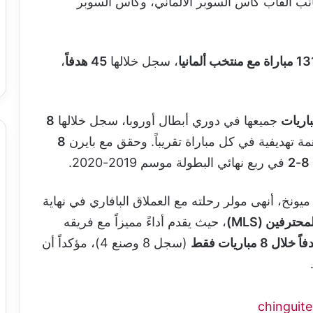
انب ألقاب كأس السوبر الألماني، وكأس السوبر
اراة مع منتخب ألمانيا
، سجل خلالها
45 هدفاً
،
جميعها في دوري أبطال أوروبا، سجل خلالها
8
ة تهديفية في كل مباراة تقريباً. وحقق مع بايرن
8
8-2
في ربع نهائي البطولة موسم 2019-2020.
 من 15 عاماً مع بايرن ميونخ، أنهى مولر رحلته مع العملاق البافاري في نهاية
ترفين (MLS)
، حيث يقدم أداءً مميزاً مع فريقه
(سجل 8 وصنع 4)، مؤكداً أن