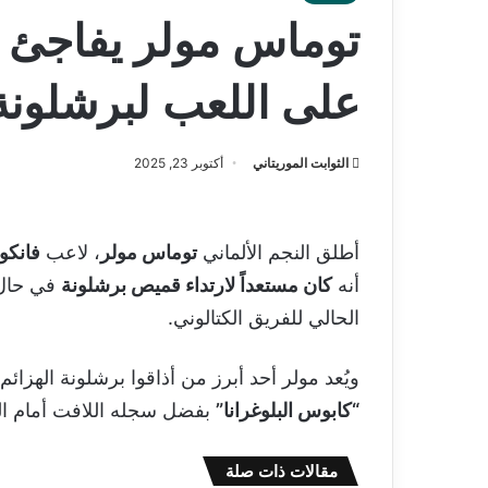
توماس مولر يفاجئ ا
على اللعب لبرشلونة
الثوابت الموريتاني
أكتوبر 23, 2025
أطلق النجم الألماني
توماس مولر
، لاعب
فانكو
أنه
كان مستعداً لارتداء قميص برشلونة
في حال 
الحالي للفريق الكتالوني.
ويُعد مولر أحد أبرز من أذاقوا برشلونة الهزا
“كابوس البلوغرانا”
بفضل سجله اللافت أمام الن
مقالات ذات صلة