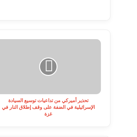
تحذير
أميركي
من
تداعيات
توسيع
السيادة
الإسرائيلية
في
الضفة
على
تحذير أميركي من تداعيات توسيع السيادة
وقف
الإسرائيلية في الضفة على وقف إطلاق النار في
إطلاق
غزة
النار
في
غزة