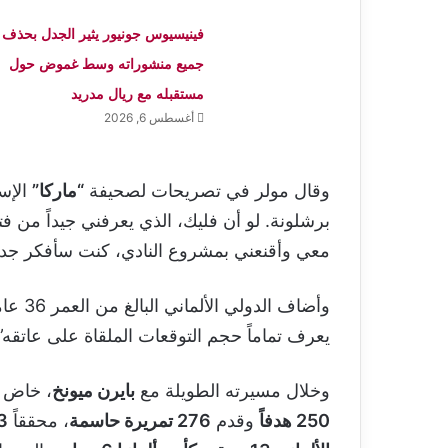
فينيسيوس جونيور يثير الجدل بحذف
جميع منشوراته وسط غموض حول
مستقبله مع ريال مدريد
أغسطس 6, 2026
وقال مولر في تصريحات لصحيفة
“ماركا”
الإسب
برشلونة. لو أن فليك، الذي يعرفني جيداً من فت
معي وأقنعني بمشروع النادي، كنت سأفكر جدياً 
وأضاف 
يعرف تماماً حجم التوقعات الملقاة على عاتقه”
وخلال مسيرته الطويلة مع
بايرن ميونخ
، خاض 
250 هدفاً
وقدم
276 تمريرة حاسمة
، محققاً
33 