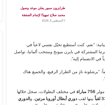
طرابزون سبور يعلن موعد وصول
محمد صلاح تمهيدًا لإتمام الصفقة
أغسطس 5, 2026
انية: “نعم، كنت أستطيع تخيّل نفسي لاعباً في
رتنا المشتركة في بايرن ميونخ ومنتخب ألمانيا، تواصل
في الانضمام إليه”.
الدولي الألماني البالغ من العمر 36 عاماً: “برشلونة نادٍ من الطراز الرفيع، والجميع هناك
.
مولر
756 مباراة
في مختلف البطولات، سجل خلالها
لقباً
بينها لقب
دوري أبطال أوروبا مرتين
، و
الدوري