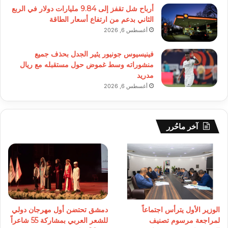
أرباح شل تقفز إلى 9.84 مليارات دولار في الربع
الثاني بدعم من ارتفاع أسعار الطاقة
أغسطس 6, 2026
فينيسيوس جونيور يثير الجدل بحذف جميع
منشوراته وسط غموض حول مستقبله مع ريال
مدريد
أغسطس 6, 2026
آخر ماحُرر
الوزير الأول يترأس اجتماعاً
دمشق تحتضن أول مهرجان دولي
لمراجعة مرسوم تصنيف
للشعر العربي بمشاركة 55 شاعراً