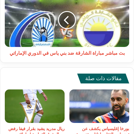
مباشر
مباراة
الشارقة
ضد
بني
ياس
في
الدوري
الإماراتي
بث مباشر مباراة الشارقة ضد بني ياس في الدوري الإماراتي
مقالات ذات صلة
بورخا إغليسياس يكشف عن
ريال مدريد يشيد بقرار فيفا رفض