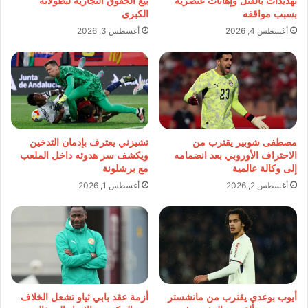
تهديدات بالقتل وإهانات عنصرية
بيع الحقوق التجارية لبطولاته
بسبب مواقفه
الكبرى
أغسطس 4, 2026
أغسطس 3, 2026
مصطفى شوبير يقترب من
تشيزني يعترف بإدمان التدخين
الاحتراف الأوروبي بعد انضمامه
ويكشف سر هدوئه داخل الملعب
إلى وكالة عالمية
مع برشلونة
أغسطس 2, 2026
أغسطس 1, 2026
أيوب بوعدي يقترب من مانشستر
أزمة عقد بابي ثياو تشعل الخلاف