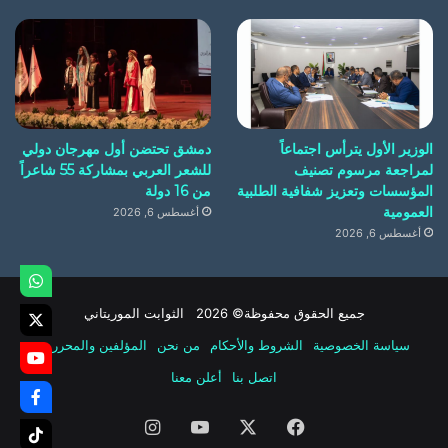
الوزير الأول يترأس اجتماعاً
دمشق تحتضن أول مهرجان دولي
لمراجعة مرسوم تصنيف
للشعر العربي بمشاركة 55 شاعراً
المؤسسات وتعزيز شفافية الطلبية
من 16 دولة
العمومية
أغسطس 6, 2026
أغسطس 6, 2026
جميع الحقوق محفوظة© 2026 الثوابت الموريتاني
سياسة الخصوصية
الشروط والأحكام
من نحن
المؤلفين والمحررين
اتصل بنا
أعلن معنا
فيسبوك
‫X
‫YouTube
انستقرام