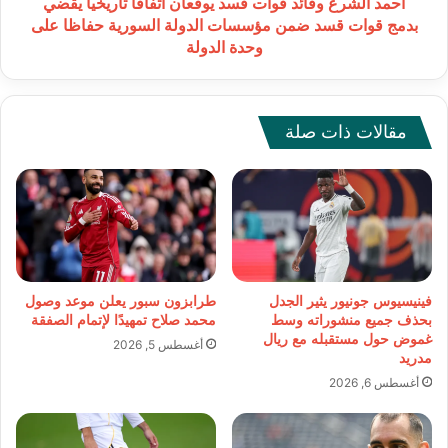
بدمج
أحمد الشرع وقائد قوات قسد يوقعان اتفاقا تاريخيا يقضي
قوات
بدمج قوات قسد ضمن مؤسسات الدولة السورية حفاظا على
قسد
وحدة الدولة
ضمن
مؤسسات
الدولة
السورية
مقالات ذات صلة
حفاظا
على
وحدة
الدولة
فينيسيوس جونيور يثير الجدل
طرابزون سبور يعلن موعد وصول
بحذف جميع منشوراته وسط
محمد صلاح تمهيدًا لإتمام الصفقة
غموض حول مستقبله مع ريال
أغسطس 5, 2026
مدريد
أغسطس 6, 2026