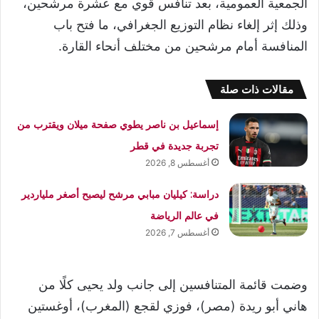
الجمعية العمومية، بعد تنافس قوي مع عشرة مرشحين،
وذلك إثر إلغاء نظام التوزيع الجغرافي، ما فتح باب
المنافسة أمام مرشحين من مختلف أنحاء القارة.
مقالات ذات صلة
إسماعيل بن ناصر يطوي صفحة ميلان ويقترب من
تجربة جديدة في قطر
أغسطس 8, 2026
دراسة: كيليان مبابي مرشح ليصبح أصغر ملياردير
في عالم الرياضة
أغسطس 7, 2026
وضمت قائمة المتنافسين إلى جانب ولد يحيى كلًا من
هاني أبو ريدة (مصر)، فوزي لقجع (المغرب)، أوغستين