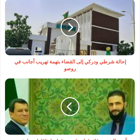
إحالة
شرطي
ودركي
إلى
القضاء
بتهمة
تهريب
أجانب
في
روصو
إحالة شرطي ودركي إلى القضاء بتهمة تهريب أجانب في
روصو
أحمد
الشرع
وقائد
قوات
قسد
يوقعان
اتفاقا
تاريخيا
يقضي