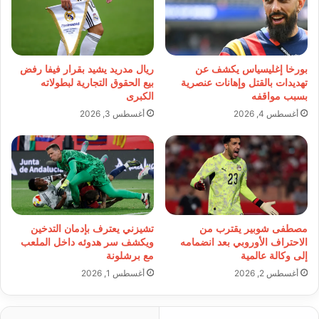
بورخا إغليسياس يكشف عن
ريال مدريد يشيد بقرار فيفا رفض
تهديدات بالقتل وإهانات عنصرية
بيع الحقوق التجارية لبطولاته
بسبب مواقفه
الكبرى
أغسطس 4, 2026
أغسطس 3, 2026
مصطفى شوبير يقترب من
تشيزني يعترف بإدمان التدخين
الاحتراف الأوروبي بعد انضمامه
ويكشف سر هدوئه داخل الملعب
إلى وكالة عالمية
مع برشلونة
أغسطس 2, 2026
أغسطس 1, 2026