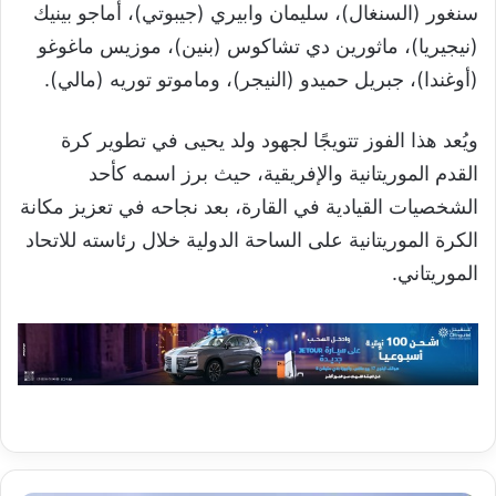
سنغور (السنغال)، سليمان وابيري (جيبوتي)، أماجو بينيك
(نيجيريا)، ماثورين دي تشاكوس (بنين)، موزيس ماغوغو
(أوغندا)، جبريل حميدو (النيجر)، وماموتو توريه (مالي).
ويُعد هذا الفوز تتويجًا لجهود ولد يحيى في تطوير كرة
القدم الموريتانية والإفريقية، حيث برز اسمه كأحد
الشخصيات القيادية في القارة، بعد نجاحه في تعزيز مكانة
الكرة الموريتانية على الساحة الدولية خلال رئاسته للاتحاد
الموريتاني.