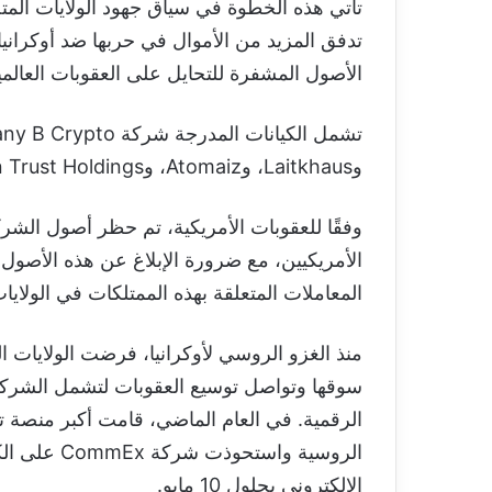
تأتي هذه الخطوة في سياق جهود الولايات المت
تدفق المزيد من الأموال في حربها ضد أوكراني
الأصول المشفرة للتحايل على العقوبات العال
وLaitkhaus، وAtomaiz، وToken Trust Holdings، وTOEP، وغيرها.
وفقًا للعقوبات الأمريكية، تم حظر أصول الش
الأمريكيين، مع ضرورة الإبلاغ عن هذه الأصول 
المعاملات المتعلقة بهذه الممتلكات في الولايا
منذ الغزو الروسي لأوكرانيا، فرضت الولايات
سوقها وتواصل توسيع العقوبات لتشمل الشركا
الروسية واس
الإلكتروني بحلول 10 مايو.