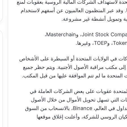
حدة لاستهداف الشركات المالية الروسية بعقوبات لمنع
ا. وقد عبر المنظمون العالميون عن أسفهم لاستخدام
مية وتمويل أنشطة غير مشروعة.
تشمل الكيانات المدرجة شركة Joint Stock Company B Crypto، وMasterchain،
ركات في الولايات المتحدة أو السيطرة على الأشخاص
إلى مكتب مراقبة الأصول الأجنبية. ويتم حظر جميع
ت المتحدة ما لم تتم الموافقة عليها من قبل المكتب.
 المتحدة عقوبات على بعض الشركات العاملة في
ت التي تسهل تحويل الأموال من خلال الأصول
الرقمية. في العام الماضي، قامت أكبر منصة تداول في العالم، Binance، بالانسحاب من السوق
تحوذت شركة CommEx على الكيان الروسي للشركة، وأعلنت إغلاق موقعها