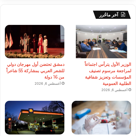
آخر ماحُرر
الوزير الأول يترأس اجتماعاً
دمشق تحتضن أول مهرجان دولي
لمراجعة مرسوم تصنيف
للشعر العربي بمشاركة 55 شاعراً
المؤسسات وتعزيز شفافية
من 16 دولة
الطلبية العمومية
أغسطس 6, 2026
أغسطس 6, 2026