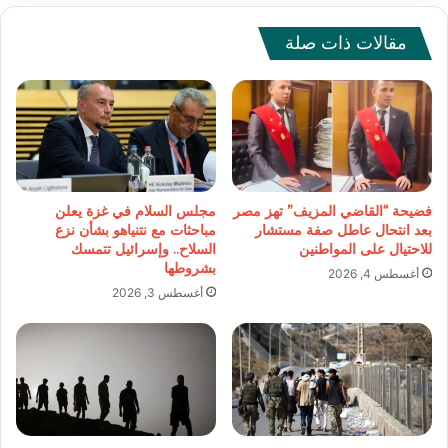
مقالات ذات صلة
فضيحة “القاضي المزيف” تهز مصر
مجلس السلام في غزة يعلن
بعد انتحال عاطل صفة مستشار
مباحثات مع نتنياهو بشأن نزع
للاحتيال على المواطنين
السلاح.. وإسرائيل تتمسك
بشروطها
أغسطس 4, 2026
أغسطس 3, 2026