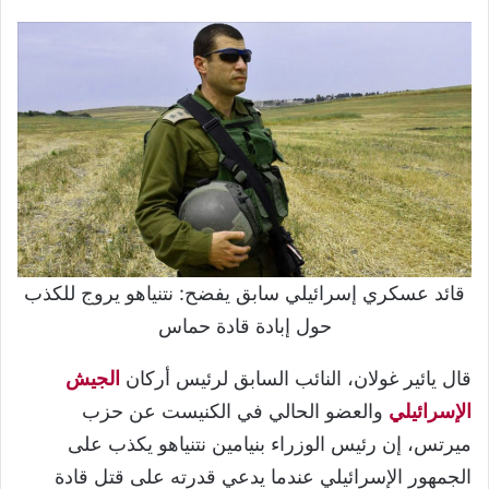
قائد عسكري إسرائيلي سابق يفضح: نتنياهو يروج للكذب
حول إبادة قادة حماس
قال يائير غولان، النائب السابق لرئيس أركان
الجيش
الإسرائيلي
والعضو الحالي في الكنيست عن حزب
ميرتس، إن رئيس الوزراء بنيامين نتنياهو يكذب على
الجمهور الإسرائيلي عندما يدعي قدرته على قتل قادة