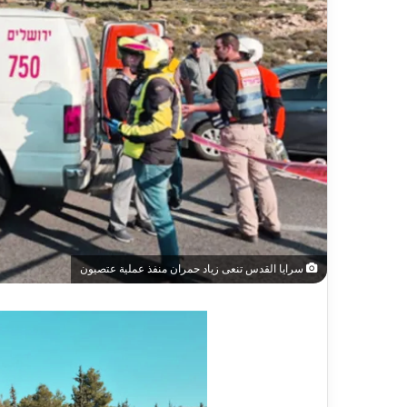
سرايا القدس تنعى زياد حمران منفذ عملية عتصيون