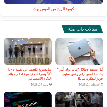
كيفية الربح من الفيس بوك
مقالات ذات صلة
آبل تستعد لإطلاق “ماك بوك ألترا”
سامسونغ تكشف عن تقنية UFS
بشاشة لمس رغم رفض ستيف
5.0 بسرعات قياسية لدعم هواتف
جوبز للفكرة سابقًا
الذكاء الاصطناعي
أغسطس 2, 2026
يوليو 31, 2026