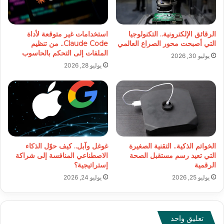
الرقائق الإلكترونية.. التكنولوجيا
استخدامات غير متوقعة لأداة
التي أصبحت محور الصراع العالمي
Claude Code.. من تنظيم
الملفات إلى التحكم بالحاسوب
يوليو 30, 2026
يوليو 28, 2026
الخواتم الذكية.. التقنية الصغيرة
غوغل وآبل.. كيف حوّل الذكاء
التي تعيد رسم مستقبل الصحة
الاصطناعي المنافسة إلى شراكة
الرقمية
إستراتيجية؟
يوليو 25, 2026
يوليو 24, 2026
تعليق واحد