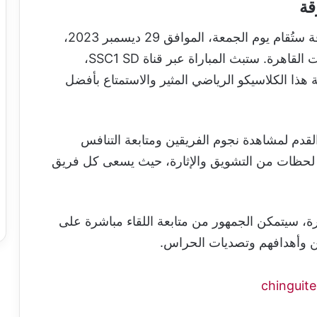
قة
وأما عن موعد مباراة شباب الأهلي ضد الشارقة ستُقام يوم الجمعة، الموافق 29 ديسمبر 2023،
وستنطلق في تمام الساعة 18.45 مساءً بتوقيت القاهرة. ستبث المباراة عبر قناة SSC1 SD،
ة هذا الكلاسيكو الرياضي المثير والاستمتاع بأفضل
قدم لمشاهدة نجوم الفريقين ومتابعة التنافس
حظات من التشويق والإثارة، حيث يسعى كل فريق
ساءً بتوقيت القاهرة، سيتمكن الجمهور من متابعة اللقاء مباشرة على
بين وأهدافهم وتصديات الحراس.