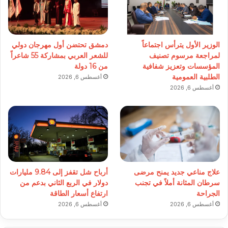
الوزير الأول يترأس اجتماعاً
دمشق تحتضن أول مهرجان دولي
لمراجعة مرسوم تصنيف
للشعر العربي بمشاركة 55 شاعراً
المؤسسات وتعزيز شفافية
من 16 دولة
الطلبية العمومية
أغسطس 6, 2026
أغسطس 6, 2026
علاج مناعي جديد يمنح مرضى
أرباح شل تقفز إلى 9.84 مليارات
سرطان المثانة أملاً في تجنب
دولار في الربع الثاني بدعم من
الجراحة
ارتفاع أسعار الطاقة
أغسطس 6, 2026
أغسطس 6, 2026