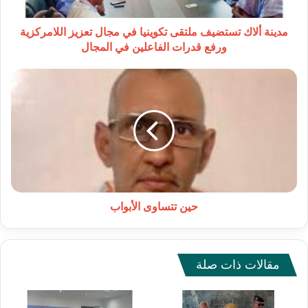
تعزيز
اللامركزية
ورفع
مدينة ألاك تستضيف ملتقى تكوينيا في مجال تعزيز اللامركزية
قدرات
ورفع قدرات الفاعلين في المجال
الفاعلين
في
حين
المجال
تتساوى
الأبواب
حين تتساوى الأبواب
مقالات ذات صلة