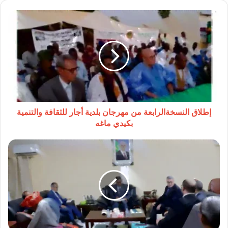
إطلاق
النسخةالرابعة
من
مهرجان
بلدية
أجار
للثقافة
والتنمية
بكيدي
ماغه
إطلاق النسخةالرابعة من مهرجان بلدية أجار للثقافة والتنمية
بكيدي ماغه
وزير
التهذيب
يلتقي
منصور
انجاي
ممثلا
مقيما
للأمم