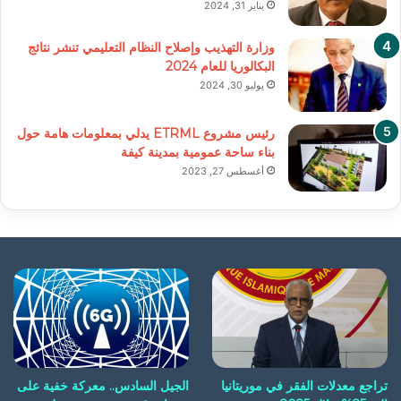
يناير 31, 2024
وزارة التهذيب وإصلاح النظام التعليمي تنشر نتائج
البكالوريا للعام 2024
يوليو 30, 2024
رئيس مشروع ETRML يدلي بمعلومات هامة حول
بناء ساحة عمومية بمدينة كيفة
أغسطس 27, 2023
تراجع معدلات الفقر في موريتانيا
الجيل السادس.. معركة خفية على