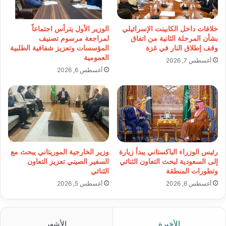
خلافات داخل الكابينت الإسرائيلي
الوزير الأول يترأس اجتماعاً
بشأن المرحلة الثانية من اتفاق
لمراجعة مرسوم تصنيف
وقف إطلاق النار في غزة
المؤسسات وتعزيز شفافية الطلبية
العمومية
أغسطس 7, 2026
أغسطس 6, 2026
رئيس الوزراء الباكستاني يبدأ زيارة
وزير الخارجية الموريتاني يبحث مع
إلى السعودية لبحث التعاون الثنائي
السفير الصيني تعزيز التعاون
وتطورات المنطقة
الثنائي
أغسطس 6, 2026
أغسطس 5, 2026
الأخيرة
الأشهر