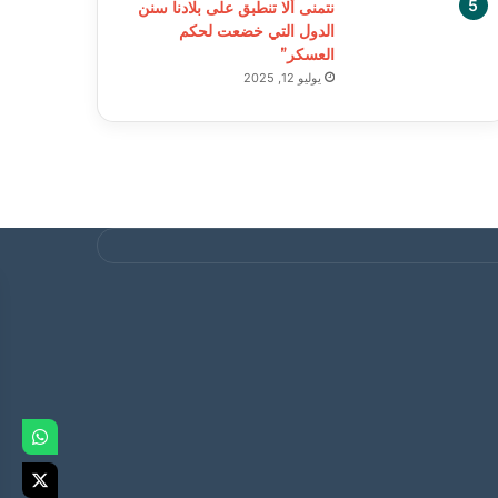
نتمنى ألا تنطبق على بلادنا سنن
الدول التي خضعت لحكم
العسكر”
يوليو 12, 2025