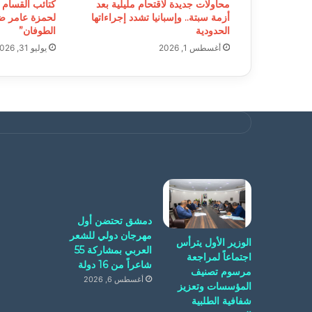
محاولات جديدة لاقتحام مليلية بعد
كتائب القسام 
أزمة سبتة.. وإسبانيا تشدد إجراءاتها
لحمزة عامر ض
الحدودية
الطوفان”
أغسطس 1, 2026
يوليو 31, 2026
دمشق تحتضن أول
مهرجان دولي للشعر
الوزير الأول يترأس
العربي بمشاركة 55
اجتماعاً لمراجعة
شاعراً من 16 دولة
مرسوم تصنيف
أغسطس 6, 2026
المؤسسات وتعزيز
شفافية الطلبية