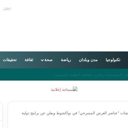
إعلان
تكنولوجيا
مدن وبلدان
رياضة
صحة
ثقافة
تحقيقات
من 16 دولة
ورشات “عناصر العرض المسرحي” في نواكشوط ويعلن عن برامج دولية