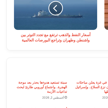
ترتفع
مع
تجدد
التوتر
بين
واشنطن
وطهران
أسعار النفط والذهب ترتفع مع تجدد التوتر بين
وتراجع
واشنطن وطهران وتراجع البورصات العالمية
البورصات
العالمية
في غزة يعلن مباحثات
سبتة تستعيد هدوءها بحذر بعد موجة
ن نزع السلاح.. وإسرائيل
الهجرة.. واجتماع أوروبي طارئ لبحث
ها
تداعيات الأزمة
أغسطس 2, 2026